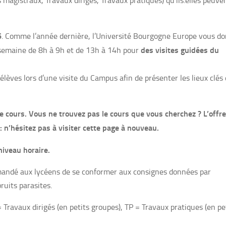
magistraux, Travaux dirigés, Travaux pratiques) qu’ils.elles peuve
6
. Comme l’année dernière, l’Université Bourgogne Europe vous d
des visites guidées du
 semaine de 8h à 9h et de 13h à 14h pour
èves lors d’une visite du Campus afin de présenter les lieux clés
ue cours. Vous ne trouvez pas le cours que vous cherchez ? L’offr
 n’hésitez pas à visiter cette page à nouveau.
niveau horaire.
demandé aux lycéens de se conformer aux consignes données par
ruits parasites.
Travaux dirigés (en petits groupes), TP = Travaux pratiques (en pe