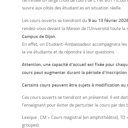
terminale un large choix de cours de L1 et BUT1 (Cours 
suivre aux côtés des étudiant.es en situation réelle.
9 au 13 février 202
Les cours ouverts se tiendront du
rendez-vous devant la Maison de l’Université toute la
Campus de Dijon.
En effet, un Etudiant-Ambassadeur accompagnera les él
la vie étudiante et de répondre à leur questions.
Attention, une capacité d’accueil est fixée pour chaq
cours peut augmenter durant la période d’inscription :
Certains cours peuvent être sujets à modification au 
Ces cours ouverts se tiendront en présentiel. Il est 
l’enseignant pour éviter de perturber le cours par des b
Lexique : CM = Cours magistral (en amphithéâtre), TD = 
groupes).