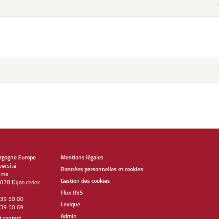
urgogne Europe
Mentions légales
versité
Données personnelles et cookies
sme
Gestion des cookies
078 Dijon cedex
Flux RSS
0 39 50 00
Lexique
 39 50 69
Admin
 contact