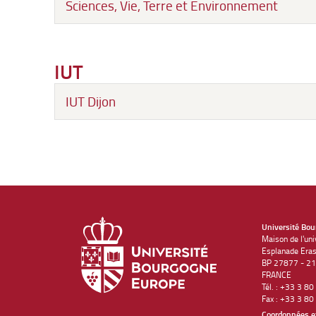
Sciences, Vie, Terre et Environnement
IUT
IUT Dijon
Université Bo
Maison de l'uni
Esplanade Era
BP 27877 - 21
FRANCE
Tél. : +33 3 8
Fax : +33 3 80
Coordonnées et