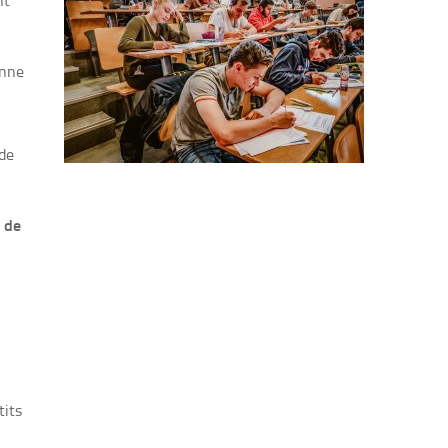
nt
onne
 de
e de
tits